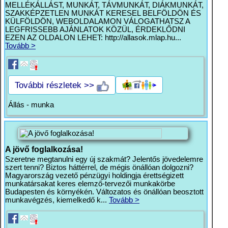
MELLÉKÁLLÁST, MUNKÁT, TÁVMUNKÁT, DIÁKMUNKÁT,
SZAKKÉPZETLEN MUNKÁT KERESEL BELFÖLDÖN ÉS
KÜLFÖLDÖN, WEBOLDALAMON VÁLOGATHATSZ A
LEGFRISSEBB AJÁNLATOK KÖZÜL, ÉRDEKLŐDNI
EZEN AZ OLDALON LEHET: http://allasok.mlap.hu...
Tovább >
További részletek >>
Állás - munka
A jövő foglalkozása!
Szeretne megtanulni egy új szakmát? Jelentős jövedelemre
szert tenni? Biztos háttérrel, de mégis önállóan dolgozni?
Magyarország vezető pénzügyi holdingja érettségizett
munkatársakat keres elemző-tervezői munkakörbe
Budapesten és környékén. Változatos és önállóan beosztott
munkavégzés, kiemelkedő k...
Tovább >