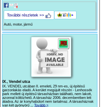
További részletek >>
Autó, motor, jármű
IX., Vendel utca
IX. VENDEL utcában II. emeleti, 29 nm-es, új építésű
garzonlakás eladó. A kerület megújult részén - Lenhossék
park mellett új építésű társasházban található, nem lakott,
azonnal költözhető. A társasház 2006. decemberében lett
átadva. Az ár konyhabútort nem tartalmaz. A társasháznak
van két gyönyörű ...
Tovább >