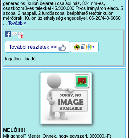
generációs, külön bejáratú családi ház, 824 nm-es,
összközműves telekkel 45.900.000 Ft-os irányáron eladó. 5
szoba, 2 nappali, 2 fürdőszoba, beépíthető tetőtér,külön
mérőórák. Külön üzlethelység engedéllyel. 06-20/449-6060
...
Tovább >
További részletek >>
Ingatlan - kiadó
MELÓ!!!!!
Mit gondol? Megéri Önnek, hogy egyszeri, 360000.-Ft