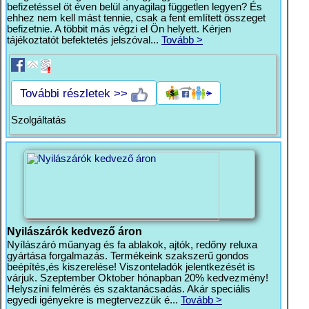
befizetéssel öt éven belül anyagilag független legyen? És
ehhez nem kell mást tennie, csak a fent említett összeget
befizetnie. A többit más végzi el Ön helyett. Kérjen
tájékoztatót befektetés jelszóval...
Tovább >
További részletek >>
Szolgáltatás
Nyilászárók kedvező áron
Nyílászáró műanyag és fa ablakok, ajtók, redőny reluxa
gyártása forgalmazás. Termékeink szakszerű gondos
beépítés,és kiszerelése! Viszonteladók jelentkezését is
várjuk. Szeptember Oktober hónapban 20% kedvezmény!
Helyszíni felmérés és szaktanácsadás. Akár speciális
egyedi igényekre is megtervezzük é...
Tovább >