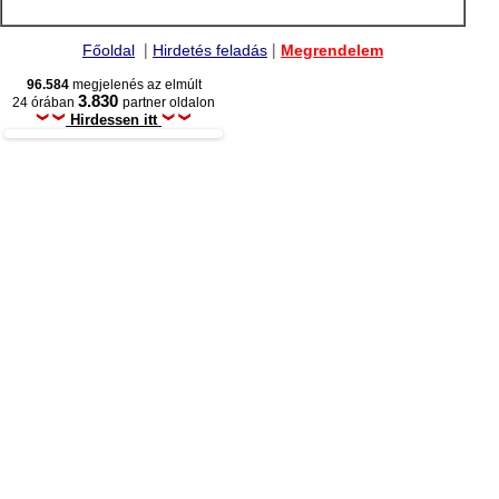
|
|
Főoldal
Hirdetés feladás
Megrendelem
96.584
megjelenés az elmúlt
3.830
24 órában
partner oldalon
Hirdessen itt