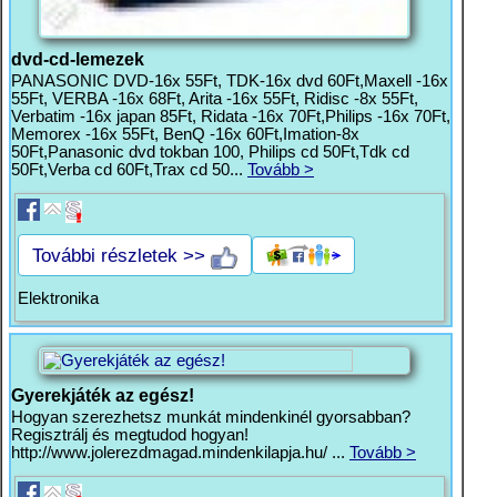
dvd-cd-lemezek
PANASONIC DVD-16x 55Ft, TDK-16x dvd 60Ft,Maxell -16x
55Ft, VERBA -16x 68Ft, Arita -16x 55Ft, Ridisc -8x 55Ft,
Verbatim -16x japan 85Ft, Ridata -16x 70Ft,Philips -16x 70Ft,
Memorex -16x 55Ft, BenQ -16x 60Ft,Imation-8x
50Ft,Panasonic dvd tokban 100, Philips cd 50Ft,Tdk cd
50Ft,Verba cd 60Ft,Trax cd 50...
Tovább >
További részletek >>
Elektronika
Gyerekjáték az egész!
Hogyan szerezhetsz munkát mindenkinél gyorsabban?
Regisztrálj és megtudod hogyan!
http://www.jolerezdmagad.mindenkilapja.hu/ ...
Tovább >