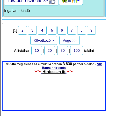
További részletek >>
Ingatlan - kiadó
.
2
3
4
5
6
7
8
9
[1]
Következő >
Vége >>
10
20
50
100
A listában
|
|
|
találat
3.830
96.584
megjelenés az elmúlt 24 órában
partner oldalon -
VIP
Banner hirdetés
Hirdessen itt