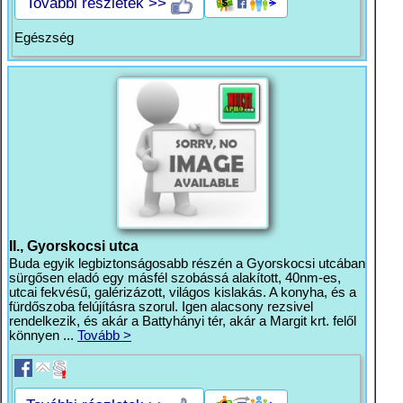
További részletek >>
Egészség
II., Gyorskocsi utca
Buda egyik legbiztonságosabb részén a Gyorskocsi utcában
sürgősen eladó egy másfél szobássá alakított, 40nm-es,
utcai fekvésű, galérizázott, világos kislakás. A konyha, és a
fürdőszoba felújításra szorul. Igen alacsony rezsivel
rendelkezik, és akár a Battyhányi tér, akár a Margit krt. felől
könnyen ...
Tovább >