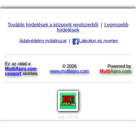
További hirdetések a központi rendszerből
|
Legrissebb
hirdetések
Adatvédelmi nyilatkozat
|
Lájkoljon és nyerjen
Ez az oldal a
© 2026
Powered by
MultiApro.com
www.multiapro.com
Multi
Apro.com
csoport
aloldala
v38 (1775)