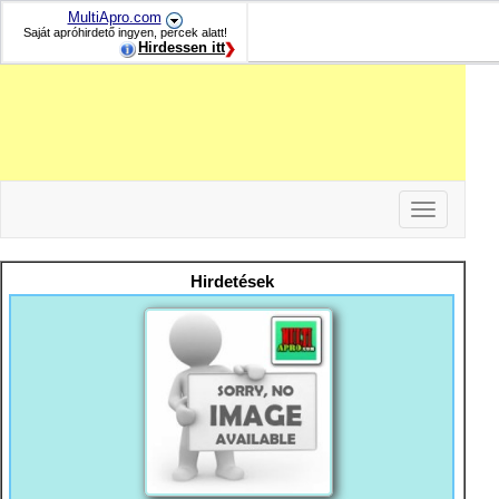
MultiApro.com
Saját apróhirdető ingyen, percek alatt!
Hirdessen itt
Toggle
navigation
-
-
Hirdetések
-