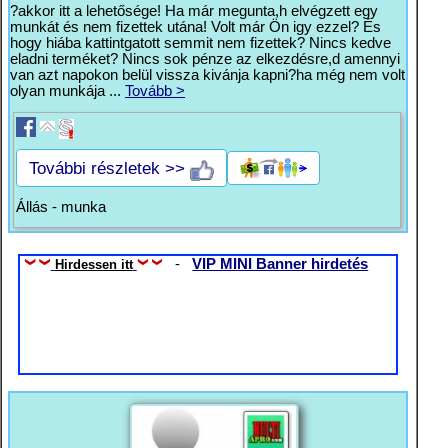
?akkor itt a lehetősége! Ha már megunta,h elvégzett egy
munkát és nem fizettek utána! Volt már Ön igy ezzel? És
hogy hiába kattintgatott semmit nem fizettek? Nincs kedve
eladni terméket? Nincs sok pénze az elkezdésre,d amennyi
van azt napokon belül vissza kivánja kapni?ha még nem volt
olyan munkája ...
Tovább >
További részletek >>
Állás - munka
-
VIP MINI Banner hirdetés
Hirdessen itt