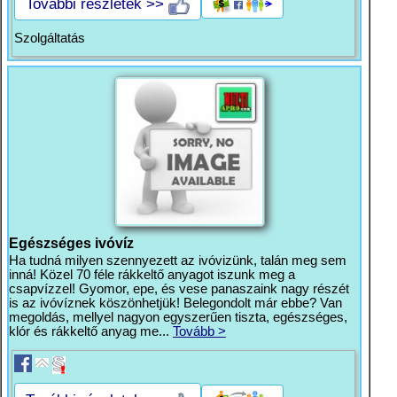
További részletek >>
Szolgáltatás
Egészséges ivóvíz
Ha tudná milyen szennyezett az ivóvizünk, talán meg sem
inná! Közel 70 féle rákkeltő anyagot iszunk meg a
csapvízzel! Gyomor, epe, és vese panaszaink nagy részét
is az ivóvíznek köszönhetjük! Belegondolt már ebbe? Van
megoldás, mellyel nagyon egyszerűen tiszta, egészséges,
klór és rákkeltő anyag me...
Tovább >