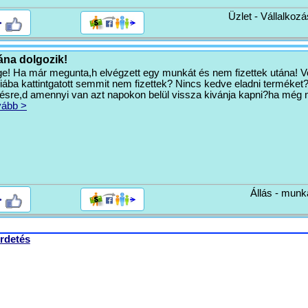
Üzlet - Vállalkozá
>
ána dolgozik!
ége! Ha már megunta,h elvégzett egy munkát és nem fizettek utána! V
iába kattintgatott semmit nem fizettek? Nincs kedve eladni terméket
ésre,d amennyi van azt napokon belül vissza kivánja kapni?ha még 
vább >
Állás - munk
>
rdetés