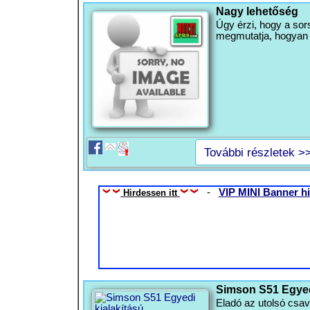
Nagy lehetőség
Úgy érzi, hogy a so
megmutatja, hogyan ér
További részletek >
-
VIP MINI Banner hi
Hirdessen itt
Simson S51 Egyed
Eladó az utolsó csav