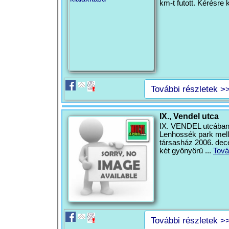
km-t futott. Kérésre 
További részletek >
IX., Vendel utca
IX. VENDEL utcában I
Lenhossék park melle
társasház 2006. dec
két gyönyörű ...
Tová
További részletek >