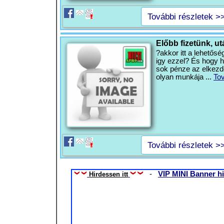
További részletek >
Előbb fizetünk, ut
?akkor itt a lehetős
igy ezzel? És hogy h
sok pénze az elkezd
olyan munkája ...
To
További részletek >
-
VIP MINI Banner hi
Hirdessen itt