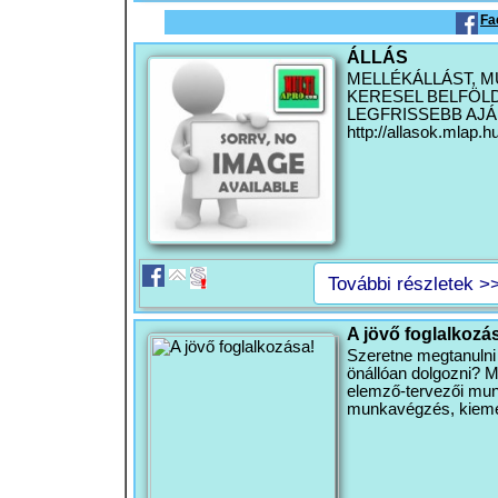
Fa
ÁLLÁS
MELLÉKÁLLÁST, M
KERESEL BELFÖL
LEGFRISSEBB AJÁ
http://allasok.mlap.hu
További részletek >
A jövő foglalkozá
Szeretne megtanulni 
önállóan dolgozni? M
elemző-tervezői mun
munkavégzés, kieme