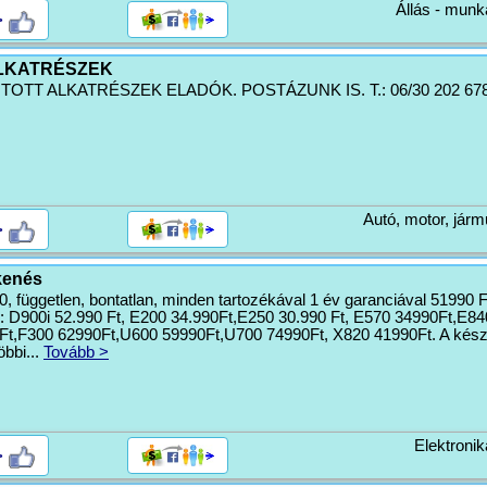
Állás - munk
>
ALKATRÉSZEK
OTT ALKATRÉSZEK ELADÓK. POSTÁZUNK IS. T.: 06/30 202 6787
Autó, motor, járm
>
kenés
független, bontatlan, minden tartozékával 1 év garanciával 51990 F
: D900i 52.990 Ft, E200 34.990Ft,E250 30.990 Ft, E570 34990Ft,E84
t,F300 62990Ft,U600 59990Ft,U700 74990Ft, X820 41990Ft. A kész
öbbi...
Tovább >
Elektronik
>