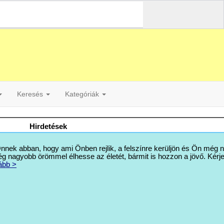
Keresés
Kategóriák
Hirdetések
ek abban, hogy ami Önben rejlik, a felszínre kerüljön és Ön még 
g nagyobb örömmel élhesse az életét, bármit is hozzon a jövő. Kérj
ább >