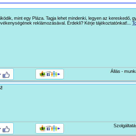
ik, mint egy Pláza. Tagja lehet mindenki, legyen az kereskedő, gy
 tevékenységének reklámozásával. Érdekli? Kérje tájékoztatónkat!...
T
Állás - munk
>
!
Szolgáltatá
>