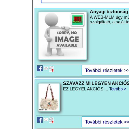
Anyagi biztonság
A WEB-MLM úgy működ
szolgáltató, a saját
További részletek >
SZAVAZZ MI LEGYEN AKCIÓS
EZ LEGYEL AKCIÓS!...
Tovább >
További részletek >