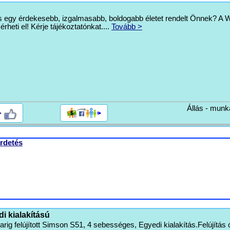
rs egy érdekesebb, izgalmasabb, boldogabb életet rendelt Önnek? 
heti el! Kérje tájékoztatónkat....
Tovább >
Állás - munk
>
rdetés
i kialakítású
arig felújított Simson S51, 4 sebességes, Egyedi kialakítás.Felújítás