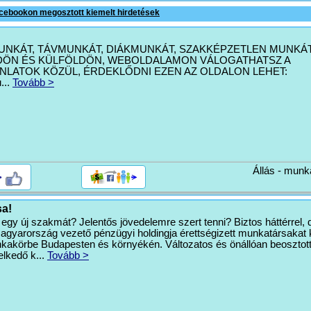
cebookon megosztott kiemelt hirdetések
UNKÁT, TÁVMUNKÁT, DIÁKMUNKÁT, SZAKKÉPZETLEN MUNKÁ
DÖN ÉS KÜLFÖLDÖN, WEBOLDALAMON VÁLOGATHATSZ A
NLATOK KÖZÜL, ÉRDEKLŐDNI EZEN AZ OLDALON LEHET:
...
Tovább >
Állás - munk
>
sa!
egy új szakmát? Jelentős jövedelemre szert tenni? Biztos háttérrel,
agyarország vezető pénzügyi holdingja érettségizett munkatársakat
kakörbe Budapesten és környékén. Változatos és önállóan beosztot
lkedő k...
Tovább >