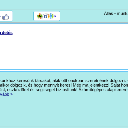
Állás - munk
>
rdetés
ásunkhoz keresünk társakat, akik otthonukban szeretnének dolgozni. 
mikor dolgozik, és hogy mennyit keres! Még ma jelentkezz! Saját hon
tást, eszközöket és segitséget biztosítunk! Számítógépes alapismere
vább >