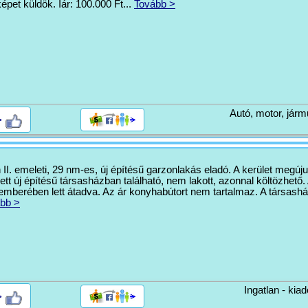
képet küldök. Iár: 100.000 Ft...
Tovább >
Autó, motor, járm
>
I. emeleti, 29 nm-es, új építésű garzonlakás eladó. A kerület megújul
tt új építésű társasházban található, nem lakott, azonnal költözhető.
emberében lett átadva. Az ár konyhabútort nem tartalmaz. A társash
bb >
Ingatlan - kiad
>