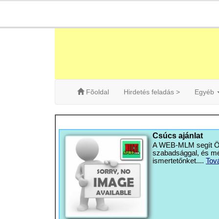
Fõoldal
Hirdetés feladás >
Egyéb
Csúcs ajánlat
A WEB-MLM segít Önn
szabadsággal, és mé
ismertetőnket....
Tov