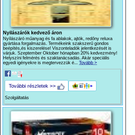
Nyilászárók kedvező áron
Nyílászáró műanyag és fa ablakok, ajtók, redőny reluxa
gyártása forgalmazás. Termékeink szakszerű gondos
beépítés,és kiszerelése! Viszonteladók jelentkezését is
várjuk. Szeptember Oktober hónapban 20% kedvezmény!
Helyszíni felmérés és szaktanácsadás. Akár speciális
egyedi igényekre is megtervezzük é...
Tovább >
További részletek >>
Szolgáltatás