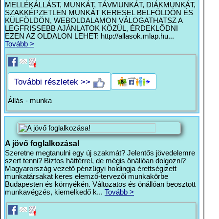
MELLÉKÁLLÁST, MUNKÁT, TÁVMUNKÁT, DIÁKMUNKÁT,
SZAKKÉPZETLEN MUNKÁT KERESEL BELFÖLDÖN ÉS
KÜLFÖLDÖN, WEBOLDALAMON VÁLOGATHATSZ A
LEGFRISSEBB AJÁNLATOK KÖZÜL, ÉRDEKLŐDNI
EZEN AZ OLDALON LEHET: http://allasok.mlap.hu...
Tovább >
További részletek >>
Állás - munka
A jövő foglalkozása!
Szeretne megtanulni egy új szakmát? Jelentős jövedelemre
szert tenni? Biztos háttérrel, de mégis önállóan dolgozni?
Magyarország vezető pénzügyi holdingja érettségizett
munkatársakat keres elemző-tervezői munkakörbe
Budapesten és környékén. Változatos és önállóan beosztott
munkavégzés, kiemelkedő k...
Tovább >