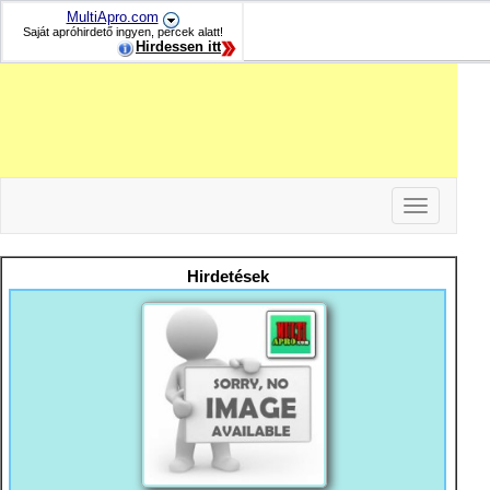
MultiApro.com
Saját apróhirdető ingyen, percek alatt!
Hirdessen itt
Toggle
navigation
-
-
Hirdetések
-