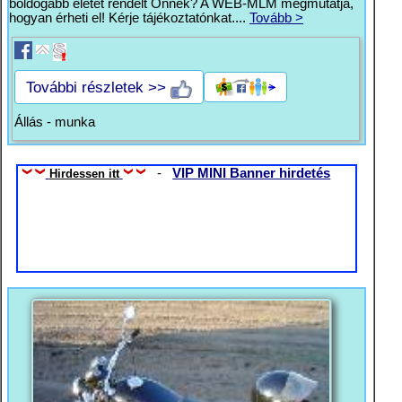
boldogabb életet rendelt Önnek? A WEB-MLM megmutatja,
hogyan érheti el! Kérje tájékoztatónkat....
Tovább >
További részletek >>
Állás - munka
-
VIP MINI Banner hirdetés
Hirdessen itt