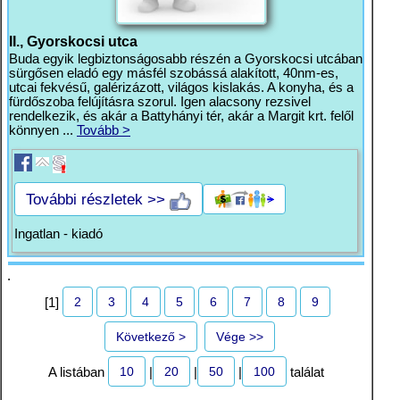
II., Gyorskocsi utca
Buda egyik legbiztonságosabb részén a Gyorskocsi utcában
sürgősen eladó egy másfél szobássá alakított, 40nm-es,
utcai fekvésű, galérizázott, világos kislakás. A konyha, és a
fürdőszoba felújításra szorul. Igen alacsony rezsivel
rendelkezik, és akár a Battyhányi tér, akár a Margit krt. felől
könnyen ...
Tovább >
További részletek >>
Ingatlan - kiadó
.
2
3
4
5
6
7
8
9
[1]
Következő >
Vége >>
10
20
50
100
A listában
|
|
|
találat