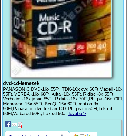
dvd-cd-lemezek
PANASONIC DVD-16x 55Ft, TDK-16x dvd 60Ft,Maxell -16x
55Ft, VERBA -16x 68Ft, Arita -16x 55Ft, Ridisc -8x 55Ft,
Verbatim -16x japan 85Ft, Ridata -16x 70Ft,Philips -16x 70Ft,
Memorex -16x 55Ft, BenQ -16x 60Ft,Imation-8x
50Ft,Panasonic dvd tokban 100, Philips cd 50Ft,Tdk cd
50Ft,Verba cd 60Ft,Trax cd 50...
Tovább >