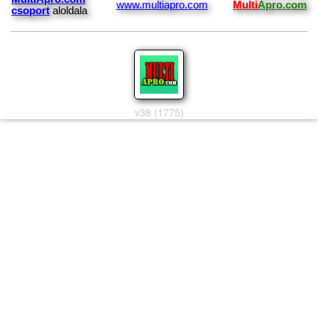
www.multiapro.com
Multi
Apro.com
csoport
aloldala
v38 (1775)