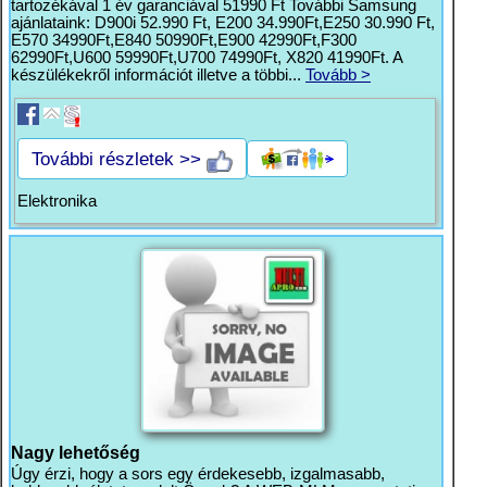
tartozékával 1 év garanciával 51990 Ft További Samsung
ajánlataink: D900i 52.990 Ft, E200 34.990Ft,E250 30.990 Ft,
E570 34990Ft,E840 50990Ft,E900 42990Ft,F300
62990Ft,U600 59990Ft,U700 74990Ft, X820 41990Ft. A
készülékekről információt illetve a többi...
Tovább >
További részletek >>
Elektronika
Nagy lehetőség
Úgy érzi, hogy a sors egy érdekesebb, izgalmasabb,