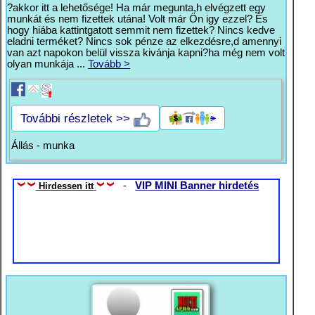
?akkor itt a lehetősége! Ha már megunta,h elvégzett egy
munkát és nem fizettek utána! Volt már Ön igy ezzel? És
hogy hiába kattintgatott semmit nem fizettek? Nincs kedve
eladni terméket? Nincs sok pénze az elkezdésre,d amennyi
van azt napokon belül vissza kivánja kapni?ha még nem volt
olyan munkája ...
Tovább >
További részletek >>
Állás - munka
-
VIP MINI Banner hirdetés
Hirdessen itt