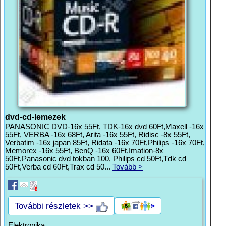
dvd-cd-lemezek
PANASONIC DVD-16x 55Ft, TDK-16x dvd 60Ft,Maxell -16x
55Ft, VERBA -16x 68Ft, Arita -16x 55Ft, Ridisc -8x 55Ft,
Verbatim -16x japan 85Ft, Ridata -16x 70Ft,Philips -16x 70Ft,
Memorex -16x 55Ft, BenQ -16x 60Ft,Imation-8x
50Ft,Panasonic dvd tokban 100, Philips cd 50Ft,Tdk cd
50Ft,Verba cd 60Ft,Trax cd 50...
Tovább >
További részletek >>
Elektronika