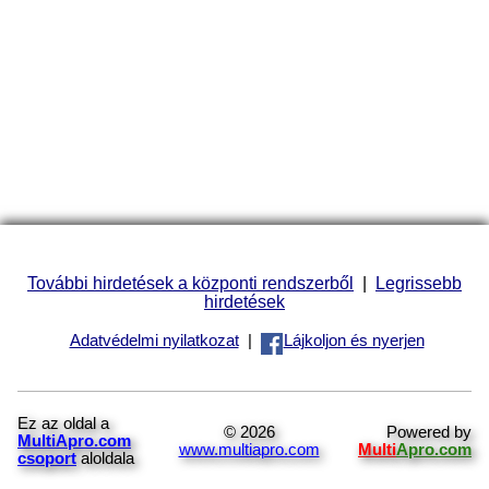
További hirdetések a központi rendszerből
|
Legrissebb
hirdetések
Adatvédelmi nyilatkozat
|
Lájkoljon és nyerjen
Ez az oldal a
© 2026
Powered by
MultiApro.com
www.multiapro.com
Multi
Apro.com
csoport
aloldala