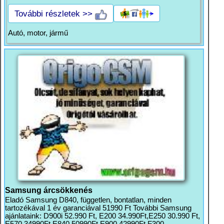
További részletek >>
Autó, motor, jármű
Samsung árcsökkenés
Eladó Samsung D840, független, bontatlan, minden
tartozékával 1 év garanciával 51990 Ft További Samsung
ajánlataink: D900i 52.990 Ft, E200 34.990Ft,E250 30.990 Ft,
E570 34990Ft,E840 50990Ft,E900 42990Ft,F300