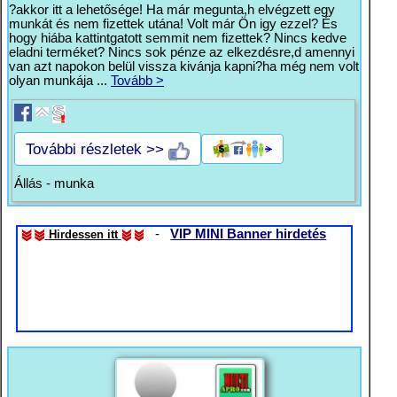
?akkor itt a lehetősége! Ha már megunta,h elvégzett egy
munkát és nem fizettek utána! Volt már Ön igy ezzel? És
hogy hiába kattintgatott semmit nem fizettek? Nincs kedve
eladni terméket? Nincs sok pénze az elkezdésre,d amennyi
van azt napokon belül vissza kivánja kapni?ha még nem volt
olyan munkája ...
Tovább >
További részletek >>
Állás - munka
-
VIP MINI Banner hirdetés
Hirdessen itt