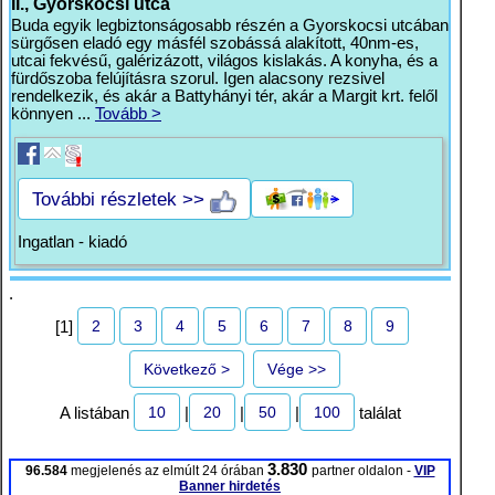
II., Gyorskocsi utca
Buda egyik legbiztonságosabb részén a Gyorskocsi utcában
sürgősen eladó egy másfél szobássá alakított, 40nm-es,
utcai fekvésű, galérizázott, világos kislakás. A konyha, és a
fürdőszoba felújításra szorul. Igen alacsony rezsivel
rendelkezik, és akár a Battyhányi tér, akár a Margit krt. felől
könnyen ...
Tovább >
További részletek >>
Ingatlan - kiadó
.
2
3
4
5
6
7
8
9
[1]
Következő >
Vége >>
10
20
50
100
A listában
|
|
|
találat
3.830
96.584
megjelenés az elmúlt 24 órában
partner oldalon -
VIP
Banner hirdetés