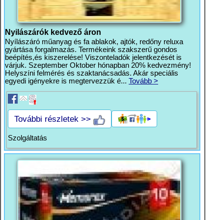
Nyilászárók kedvező áron
Nyílászáró műanyag és fa ablakok, ajtók, redőny reluxa
gyártása forgalmazás. Termékeink szakszerű gondos
beépítés,és kiszerelése! Viszonteladók jelentkezését is
várjuk. Szeptember Oktober hónapban 20% kedvezmény!
Helyszíni felmérés és szaktanácsadás. Akár speciális
egyedi igényekre is megtervezzük é...
Tovább >
További részletek >>
Szolgáltatás