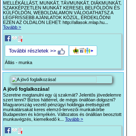
MELLÉKÁLLÁST, MUNKÁT, TÁVMUNKÁT, DIÁKMUNKÁT,
SZAKKÉPZETLEN MUNKÁT KERESEL BELFÖLDÖN ÉS
KÜLFÖLDÖN, WEBOLDALAMON VÁLOGATHATSZ A
LEGFRISSEBB AJÁNLATOK KÖZÜL, ÉRDEKLŐDNI
EZEN AZ OLDALON LEHET: http://allasok.mlap.hu...
Tovább >
További részletek >>
Állás - munka
A jövő foglalkozása!
Szeretne megtanulni egy új szakmát? Jelentős jövedelemre
szert tenni? Biztos háttérrel, de mégis önállóan dolgozni?
Magyarország vezető pénzügyi holdingja érettségizett
munkatársakat keres elemző-tervezői munkakörbe
Budapesten és környékén. Változatos és önállóan beosztott
munkavégzés, kiemelkedő k...
Tovább >