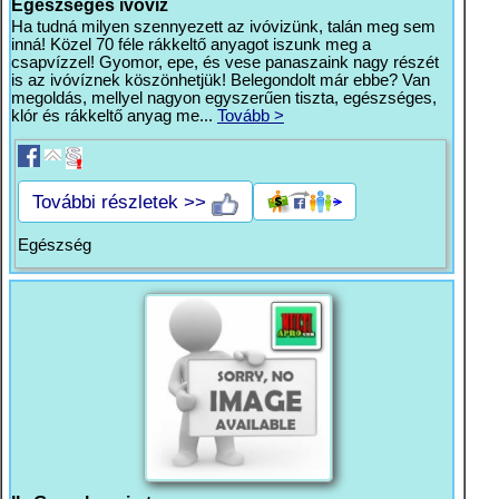
Egészséges ivóvíz
Ha tudná milyen szennyezett az ivóvizünk, talán meg sem
inná! Közel 70 féle rákkeltő anyagot iszunk meg a
csapvízzel! Gyomor, epe, és vese panaszaink nagy részét
is az ivóvíznek köszönhetjük! Belegondolt már ebbe? Van
megoldás, mellyel nagyon egyszerűen tiszta, egészséges,
klór és rákkeltő anyag me...
Tovább >
További részletek >>
Egészség