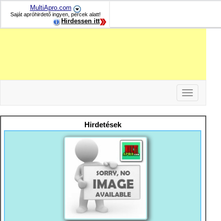
MultiApro.com
Saját apróhirdető ingyen, percek alatt!
Hirdessen itt
Toggle
navigation
-
-
Hirdetések
-