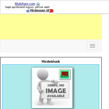
MultiApro.com
Saját apróhirdető ingyen, percek alatt!
Hirdessen itt
Toggle
navigation
-
-
Hirdetések
-