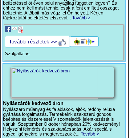
befizetéssel öt éven belül anyagilag független legyen? És
ehhez nem kell mást tennie, csak a fent említett összeget
befizetnie. A többit más végzi el Ön helyett. Kérjen
tájékoztatót befektetés jelszóval...
Tovább >
További részletek >>
Szolgáltatás
Nyilászárók kedvező áron
Nyílászáró műanyag és fa ablakok, ajtók, redőny reluxa
gyártása forgalmazás. Termékeink szakszerű gondos
beépítés,és kiszerelése! Viszonteladók jelentkezését is
várjuk. Szeptember Oktober hónapban 20% kedvezmény!
Helyszíni felmérés és szaktanácsadás. Akár speciális
egyedi igényekre is megtervezzük é...
Tovább >