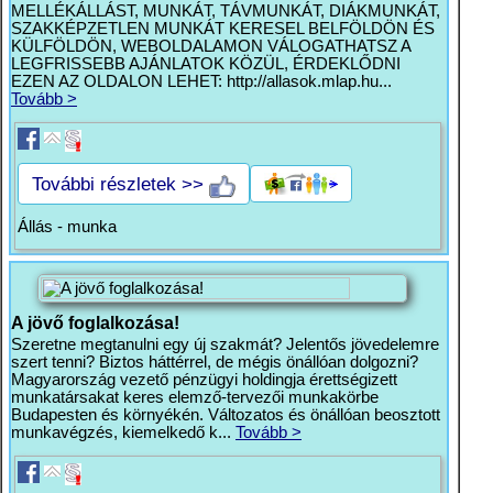
MELLÉKÁLLÁST, MUNKÁT, TÁVMUNKÁT, DIÁKMUNKÁT,
SZAKKÉPZETLEN MUNKÁT KERESEL BELFÖLDÖN ÉS
KÜLFÖLDÖN, WEBOLDALAMON VÁLOGATHATSZ A
LEGFRISSEBB AJÁNLATOK KÖZÜL, ÉRDEKLŐDNI
EZEN AZ OLDALON LEHET: http://allasok.mlap.hu...
Tovább >
További részletek >>
Állás - munka
A jövő foglalkozása!
Szeretne megtanulni egy új szakmát? Jelentős jövedelemre
szert tenni? Biztos háttérrel, de mégis önállóan dolgozni?
Magyarország vezető pénzügyi holdingja érettségizett
munkatársakat keres elemző-tervezői munkakörbe
Budapesten és környékén. Változatos és önállóan beosztott
munkavégzés, kiemelkedő k...
Tovább >