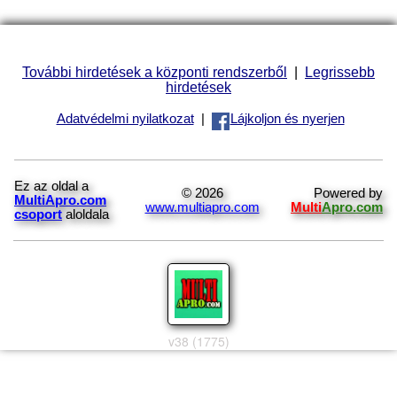
További hirdetések a központi rendszerből
|
Legrissebb
hirdetések
Adatvédelmi nyilatkozat
|
Lájkoljon és nyerjen
Ez az oldal a
© 2026
Powered by
MultiApro.com
www.multiapro.com
Multi
Apro.com
csoport
aloldala
v38 (1775)