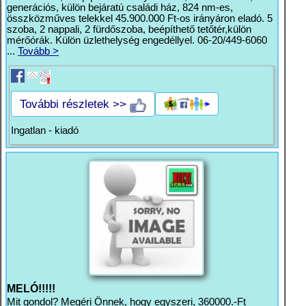
generációs, külön bejáratú családi ház, 824 nm-es,
összközműves telekkel 45.900.000 Ft-os irányáron eladó. 5
szoba, 2 nappali, 2 fürdőszoba, beépíthető tetőtér,külön
mérőórák. Külön üzlethelység engedéllyel. 06-20/449-6060
...
Tovább >
További részletek >>
Ingatlan - kiadó
MELÓ!!!!!
Mit gondol? Megéri Önnek, hogy egyszeri, 360000.-Ft