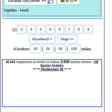
További részletek >>
Ingatlan - kiadó
.
2
3
4
5
6
7
8
9
[1]
Következő >
Vége >>
10
20
50
100
A listában
|
|
|
találat
3.830
96.584
megjelenés az elmúlt 24 órában
partner oldalon -
VIP
Banner hirdetés
Hirdessen itt