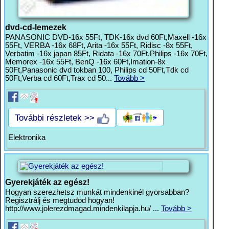
dvd-cd-lemezek
PANASONIC DVD-16x 55Ft, TDK-16x dvd 60Ft,Maxell -16x
55Ft, VERBA -16x 68Ft, Arita -16x 55Ft, Ridisc -8x 55Ft,
Verbatim -16x japan 85Ft, Ridata -16x 70Ft,Philips -16x 70Ft,
Memorex -16x 55Ft, BenQ -16x 60Ft,Imation-8x
50Ft,Panasonic dvd tokban 100, Philips cd 50Ft,Tdk cd
50Ft,Verba cd 60Ft,Trax cd 50...
Tovább >
További részletek >>
Elektronika
Gyerekjáték az egész!
Hogyan szerezhetsz munkát mindenkinél gyorsabban?
Regisztrálj és megtudod hogyan!
http://www.jolerezdmagad.mindenkilapja.hu/ ...
Tovább >