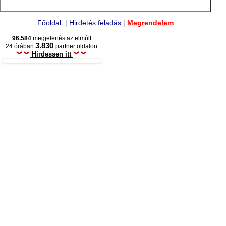
|
|
Főoldal
Hirdetés feladás
Megrendelem
96.584
megjelenés az elmúlt
3.830
24 órában
partner oldalon
Hirdessen itt