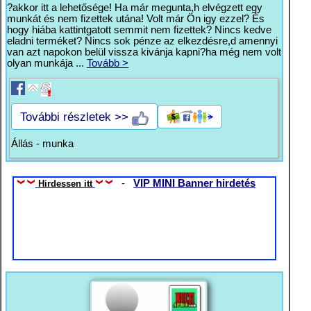
?akkor itt a lehetősége! Ha már megunta,h elvégzett egy
munkát és nem fizettek utána! Volt már Ön igy ezzel? És
hogy hiába kattintgatott semmit nem fizettek? Nincs kedve
eladni terméket? Nincs sok pénze az elkezdésre,d amennyi
van azt napokon belül vissza kivánja kapni?ha még nem volt
olyan munkája ...
Tovább >
További részletek >>
Állás - munka
-
VIP MINI Banner hirdetés
Hirdessen itt