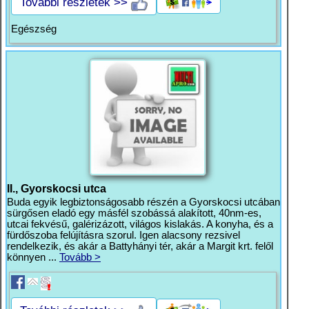
További részletek >>
Egészség
II., Gyorskocsi utca
Buda egyik legbiztonságosabb részén a Gyorskocsi utcában
sürgősen eladó egy másfél szobássá alakított, 40nm-es,
utcai fekvésű, galérizázott, világos kislakás. A konyha, és a
fürdőszoba felújításra szorul. Igen alacsony rezsivel
rendelkezik, és akár a Battyhányi tér, akár a Margit krt. felől
könnyen ...
Tovább >