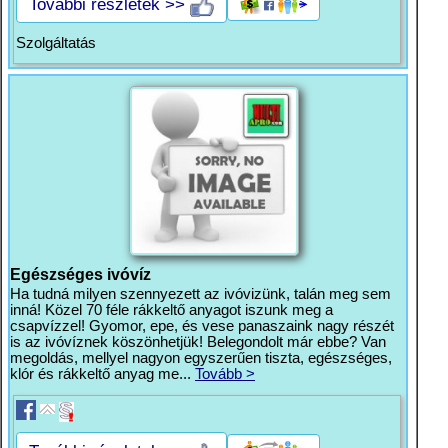
További részletek >>
Szolgáltatás
Egészséges ivóvíz
Ha tudná milyen szennyezett az ivóvizünk, talán meg sem
inná! Közel 70 féle rákkeltő anyagot iszunk meg a
csapvízzel! Gyomor, epe, és vese panaszaink nagy részét
is az ivóvíznek köszönhetjük! Belegondolt már ebbe? Van
megoldás, mellyel nagyon egyszerűen tiszta, egészséges,
klór és rákkeltő anyag me...
Tovább >