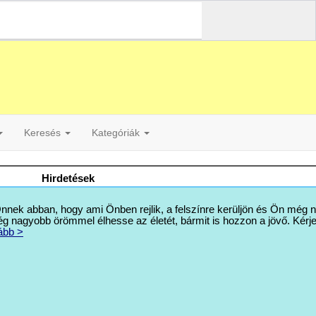
Keresés
Kategóriák
Hirdetések
ek abban, hogy ami Önben rejlik, a felszínre kerüljön és Ön még 
g nagyobb örömmel élhesse az életét, bármit is hozzon a jövő. Kérj
ább >