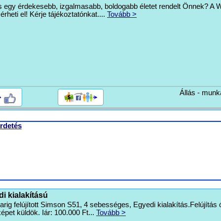
rs egy érdekesebb, izgalmasabb, boldogabb életet rendelt Önnek? 
heti el! Kérje tájékoztatónkat....
Tovább >
Állás - munk
>
rdetés
i kialakítású
arig felújított Simson S51, 4 sebességes, Egyedi kialakítás.Felújítás
képet küldök. Iár: 100.000 Ft...
Tovább >