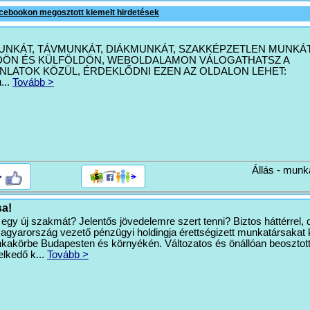
cebookon megosztott kiemelt hirdetések
UNKÁT, TÁVMUNKÁT, DIÁKMUNKÁT, SZAKKÉPZETLEN MUNKÁ
DÖN ÉS KÜLFÖLDÖN, WEBOLDALAMON VÁLOGATHATSZ A
NLATOK KÖZÜL, ÉRDEKLŐDNI EZEN AZ OLDALON LEHET:
...
Tovább >
Állás - munk
>
sa!
egy új szakmát? Jelentős jövedelemre szert tenni? Biztos háttérrel,
agyarország vezető pénzügyi holdingja érettségizett munkatársakat
kakörbe Budapesten és környékén. Változatos és önállóan beosztot
lkedő k...
Tovább >