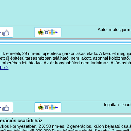
Autó, motor, járm
>
I. emeleti, 29 nm-es, új építésű garzonlakás eladó. A kerület megújul
tt új építésű társasházban található, nem lakott, azonnal költözhető.
emberében lett átadva. Az ár konyhabútort nem tartalmaz. A társash
bb >
Ingatlan - kiad
>
erációs családi ház
kos környezetben, 2 X 90 nm-es, 2 generációs, külön bejáratú csalá