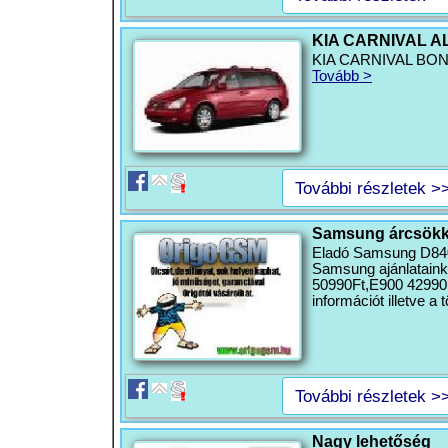
KIA CARNIVAL 
KIA CARNIVAL BONT
Tovább >
További részletek >
Samsung árcsök
Eladó Samsung D840, 
Samsung ajánlataink
50990Ft,E900 42990F
információt illetve a t
További részletek >
Nagy lehetőség