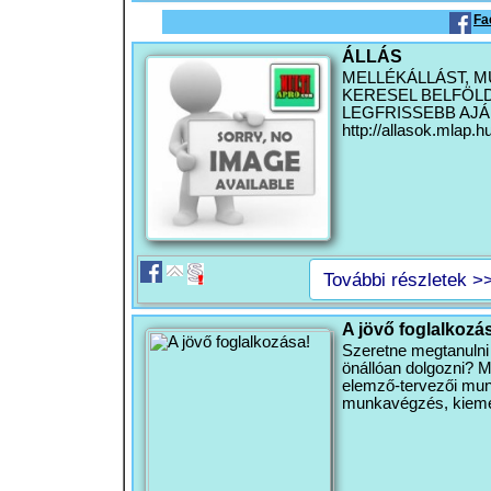
Fa
ÁLLÁS
MELLÉKÁLLÁST, M
KERESEL BELFÖL
LEGFRISSEBB AJÁ
http://allasok.mlap.hu
További részletek >
A jövő foglalkozá
Szeretne megtanulni 
önállóan dolgozni? M
elemző-tervezői mun
munkavégzés, kieme