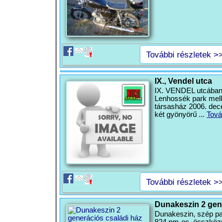
További részletek >
IX., Vendel utca
IX. VENDEL utcában I
Lenhossék park melle
társasház 2006. dec
két gyönyörű ...
Tová
További részletek >
Dunakeszin 2 gen
Dunakeszin, szép par