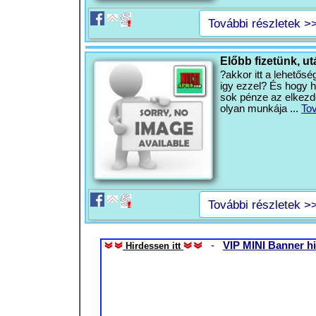
További részletek >
Előbb fizetünk, ut
?akkor itt a lehetős
igy ezzel? És hogy h
sok pénze az elkezd
olyan munkája ...
To
További részletek >
-
VIP MINI Banner hi
Hirdessen itt