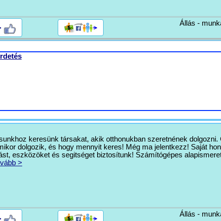
Állás - munk
>
rdetés
ásunkhoz keresünk társakat, akik otthonukban szeretnének dolgozni. 
mikor dolgozik, és hogy mennyit keres! Még ma jelentkezz! Saját hon
tást, eszközöket és segitséget biztosítunk! Számítógépes alapismere
vább >
Állás - munk
>