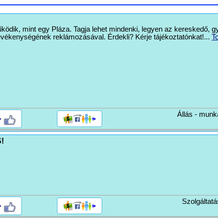
ik, mint egy Pláza. Tagja lehet mindenki, legyen az kereskedő, gy
 tevékenységének reklámozásával. Érdekli? Kérje tájékoztatónkat!...
T
Állás - munk
>
!
Szolgáltatá
>