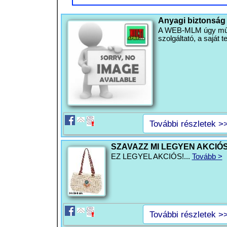
Anyagi biztonság
A WEB-MLM úgy működ
szolgáltató, a saját
További részletek >
SZAVAZZ MI LEGYEN AKCIÓS
EZ LEGYEL AKCIÓS!...
Tovább >
További részletek >