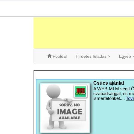
Fõoldal
Hirdetés feladás >
Egyéb
Csúcs ajánlat
A WEB-MLM segít Önn
szabadsággal, és mé
ismertetőnket....
Tov