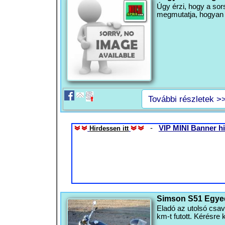
Úgy érzi, hogy a so
megmutatja, hogyan ér
További részletek >
-
VIP MINI Banner hi
Hirdessen itt
Simson S51 Egyed
Eladó az utolsó csav
km-t futott. Kérésre 