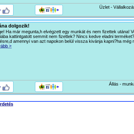
Üzlet - Vállalkozá
>
ána dolgozik!
ége! Ha már megunta,h elvégzett egy munkát és nem fizettek utána! V
iába kattintgatott semmit nem fizettek? Nincs kedve eladni terméket
ésre,d amennyi van azt napokon belül vissza kivánja kapni?ha még 
vább >
Állás - munk
>
rdetés