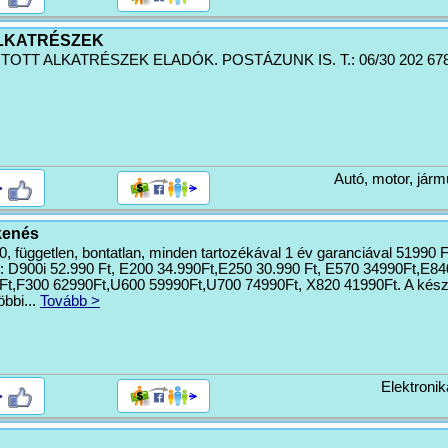
ALKATRÉSZEK
OTT ALKATRÉSZEK ELADÓK. POSTÁZUNK IS. T.: 06/30 202 6787
Autó, motor, járm
>
kenés
független, bontatlan, minden tartozékával 1 év garanciával 51990 F
: D900i 52.990 Ft, E200 34.990Ft,E250 30.990 Ft, E570 34990Ft,E84
t,F300 62990Ft,U600 59990Ft,U700 74990Ft, X820 41990Ft. A kész
öbbi...
Tovább >
Elektronik
>