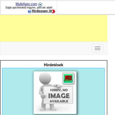
MultiApro.com
Saját apróhirdető ingyen, percek alatt!
Hirdessen itt
Toggle
navigation
-
-
Hirdetések
-