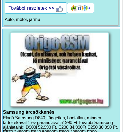
További részletek >>
Autó, motor, jármű
Samsung árcsökkenés
Eladó Samsung D840, független, bontatlan, minden
tartozékával 1 év garanciával 51990 Ft További Samsung
ajánlataink: D900i 52.990 Ft, E200 34.990Ft,E250 30.990 Ft,
E570 34990Ft,E840 50990Ft,E900 42990Ft,F300