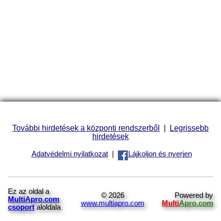
További hirdetések a központi rendszerből
|
Legrissebb
hirdetések
Adatvédelmi nyilatkozat
|
Lájkoljon és nyerjen
Ez az oldal a
© 2026
Powered by
MultiApro.com
www.multiapro.com
Multi
Apro.com
csoport
aloldala