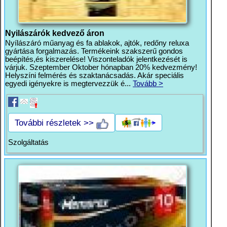
Nyilászárók kedvező áron
Nyílászáró műanyag és fa ablakok, ajtók, redőny reluxa
gyártása forgalmazás. Termékeink szakszerű gondos
beépítés,és kiszerelése! Viszonteladók jelentkezését is
várjuk. Szeptember Oktober hónapban 20% kedvezmény!
Helyszíni felmérés és szaktanácsadás. Akár speciális
egyedi igényekre is megtervezzük é...
Tovább >
További részletek >>
Szolgáltatás