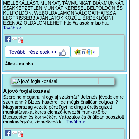
MELLÉKÁLLÁST, MUNKÁT, TÁVMUNKÁT, DIÁKMUNKÁT,
SZAKKÉPZETLEN MUNKÁT KERESEL BELFÖLDÖN ÉS
KÜLFÖLDÖN, WEBOLDALAMON VÁLOGATHATSZ A
LEGFRISSEBB AJÁNLATOK KÖZÜL, ÉRDEKLŐDNI
EZEN AZ OLDALON LEHET: http://allasok.mlap.hu...
Tovább >
További részletek >>
Állás - munka
A jövő foglalkozása!
Szeretne megtanulni egy új szakmát? Jelentős jövedelemre
szert tenni? Biztos háttérrel, de mégis önállóan dolgozni?
Magyarország vezető pénzügyi holdingja érettségizett
munkatársakat keres elemző-tervezői munkakörbe
Budapesten és környékén. Változatos és önállóan beosztott
munkavégzés, kiemelkedő k...
Tovább >