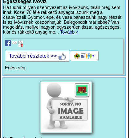
Egészséges ivóvíz
Ha tudná milyen szennyezett az ivóvizünk, talán meg sem
inná! Közel 70 féle rákkeltő anyagot iszunk meg a
csapvízzel! Gyomor, epe, és vese panaszaink nagy részét
is az ivóvíznek köszönhetjük! Belegondolt már ebbe? Van
megoldás, mellyel nagyon egyszerűen tiszta, egészséges,
klór és rákkeltő anyag me...
Tovább >
További részletek >>
Egészség