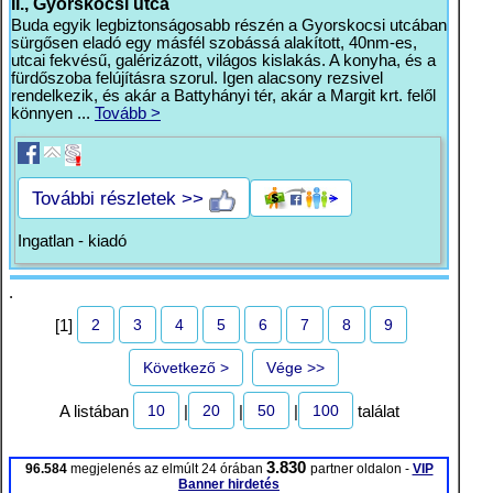
II., Gyorskocsi utca
Buda egyik legbiztonságosabb részén a Gyorskocsi utcában
sürgősen eladó egy másfél szobássá alakított, 40nm-es,
utcai fekvésű, galérizázott, világos kislakás. A konyha, és a
fürdőszoba felújításra szorul. Igen alacsony rezsivel
rendelkezik, és akár a Battyhányi tér, akár a Margit krt. felől
könnyen ...
Tovább >
További részletek >>
Ingatlan - kiadó
.
2
3
4
5
6
7
8
9
[1]
Következő >
Vége >>
10
20
50
100
A listában
|
|
|
találat
3.830
96.584
megjelenés az elmúlt 24 órában
partner oldalon -
VIP
Banner hirdetés