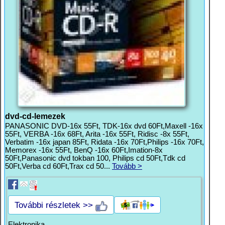
dvd-cd-lemezek
PANASONIC DVD-16x 55Ft, TDK-16x dvd 60Ft,Maxell -16x
55Ft, VERBA -16x 68Ft, Arita -16x 55Ft, Ridisc -8x 55Ft,
Verbatim -16x japan 85Ft, Ridata -16x 70Ft,Philips -16x 70Ft,
Memorex -16x 55Ft, BenQ -16x 60Ft,Imation-8x
50Ft,Panasonic dvd tokban 100, Philips cd 50Ft,Tdk cd
50Ft,Verba cd 60Ft,Trax cd 50...
Tovább >
További részletek >>
Elektronika