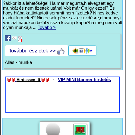
?akkor itt a lehetősége! Ha már megunta,h elvégzett egy
munkát és nem fizettek utána! Volt már Ön igy ezzel? És
hogy hiába kattintgatott semmit nem fizettek? Nincs kedve
eladni terméket? Nincs sok pénze az elkezdésre,d amennyi
van azt napokon belül vissza kivánja kapni?ha még nem volt
olyan munkája ...
Tovább >
További részletek >>
Állás - munka
-
VIP MINI Banner hirdetés
Hirdessen itt